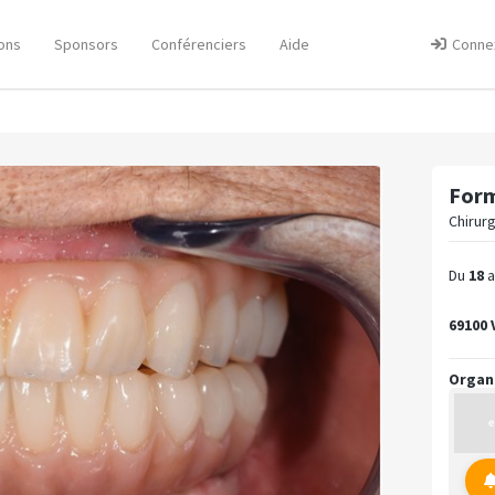
ons
Sponsors
Conférenciers
Aide
Conne
Form
Chirurg
Du
18
a
69100 
Organ