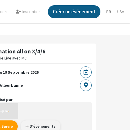
Créer un événement
xion
Inscription
FR
USA
ation All on X/4/6
ie Live avec MCI
u
19 Septembre 2026
Villeurbanne
isé par
Suivre
D'événements