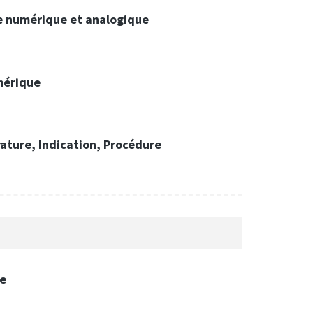
te numérique et analogique
mérique
érature, Indication, Procédure
re