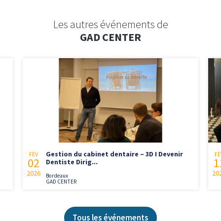
Les autres événements de
GAD CENTER
Gestion du cabinet dentaire – 3D I Devenir
FÉV
FÉ
02
1
Dentiste Dirig...
2026
20
Bordeaux
GAD CENTER
Tous les événements