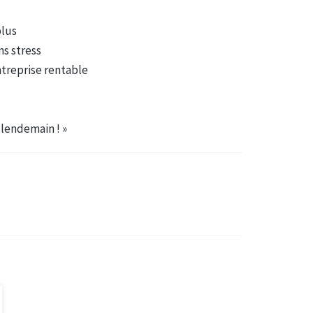
plus
ns stress
treprise rentable
 lendemain ! »