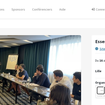
ons
Sponsors
Conférenciers
Aide
Conne
Esse
Sit
Du
16
a
Lille
Organ