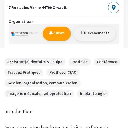
7 Rue Jules Verne
44700 Orvault
Organisé par
Suivre
D'événements
Assistant(e) dentaire & Equipe
Praticien
Conférence
Travaux Pratiques
Prothèse, CFAO
Gestion, organisation, communication
Imagerie médicale, radioprotection
Implantologie
Introduction :
Avant de se jeter dans le « grand bain » , se former à