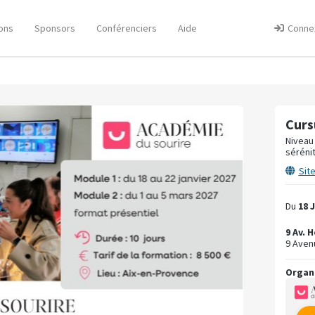
ons
Sponsors
Conférenciers
Aide
Conne
Curs
Niveau 
sérénit
Sit
Du
18 
9 Av. 
9 Aven
Organ