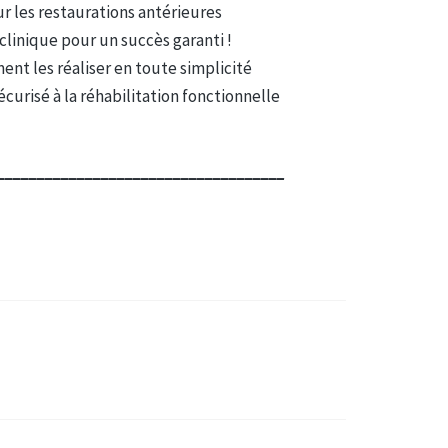
r les restaurations antérieures
clinique pour un succès garanti !
nt les réaliser en toute simplicité
curisé à la réhabilitation fonctionnelle
____________________________________