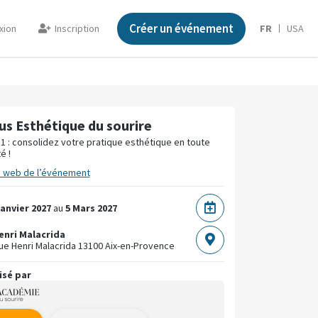
Créer un événement
xion
Inscription
FR
USA
us Esthétique du sourire
1 : consolidez votre pratique esthétique en toute
é !
e web de l’événement
Janvier 2027
au
5 Mars 2027
Henri Malacrida
ue Henri Malacrida
13100 Aix-en-Provence
isé par