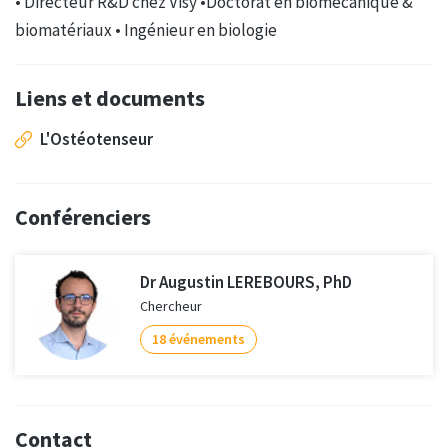
• Directeur R&D chez Visy •Doctorat en biomécanique &
biomatériaux • Ingénieur en biologie
Liens et documents
L'Ostéotenseur
Conférenciers
Dr Augustin LEREBOURS, PhD
Chercheur
18 événements
Contact