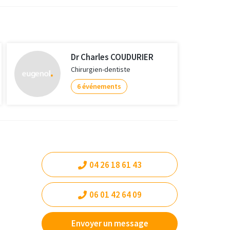
Dr Charles COUDURIER
Chirurgien-dentiste
6 événements
04 26 18 61 43
06 01 42 64 09
Envoyer un message