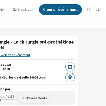
Créer un événement
xion
Inscription
FR
USA
urgie - La chirurgie pré-prothétique
ON
e web de l’événement
let 2023
- 18h00
i Charles de Gaulle
69006 Lyon
isé par
D'événements