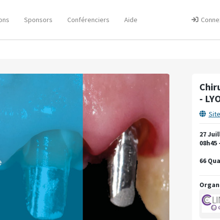
ons
Sponsors
Conférenciers
Aide
Conne
Chir
- LY
Sit
27 Juil
08h45 
66 Qua
Organ