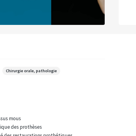
Chirurgie orale, pathologie
issus mous
tique des prothèses
ité des restaurations prothétiques