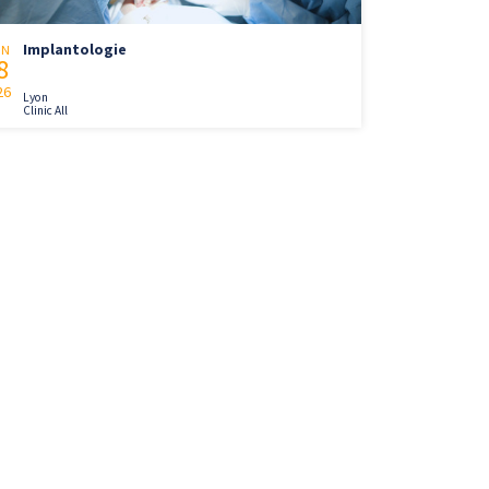
Implantologie
IN
8
26
Lyon
Clinic All