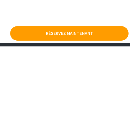
RÉSERVEZ MAINTENANT
TOUTES LES CATÉGORIES
LES SERVICES EUGENOL
DISCIPLINES
INFORMATIONS PRATIQUES
TOUS LES EVENEMENTS
SE CONNECTER